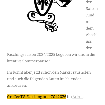
der
Saison
, und
mit
dem
Abschl
uss
der
Faschingssaison 2024/2025 begeben wir uns in die
kreative Sommerpause*.
Ihr könnt aber jetzt schon den Marker rausholen
und euch die folgenden Daten im Kalender
ankreuzen.
Großer TV-Fasching am 17.01.2026
im
Anker
.