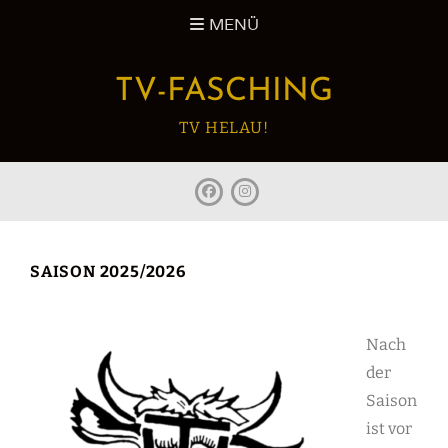
Zum
MENÜ
Inhalt
springen
TV-FASCHING
TV HELAU!
facebook
Instagram
SAISON 2025/2026
Nach
der
Saison
ist vor