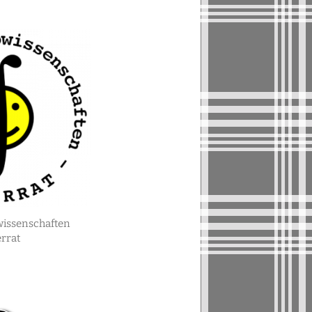
wissenschaften
errat