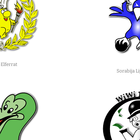
Elferrat
Sorabija Li