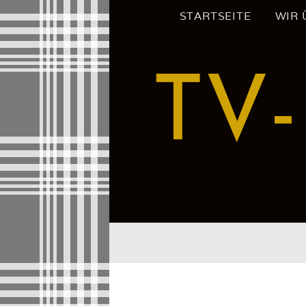
Zum
STARTSEITE
WIR 
Inhalt
springen
TV