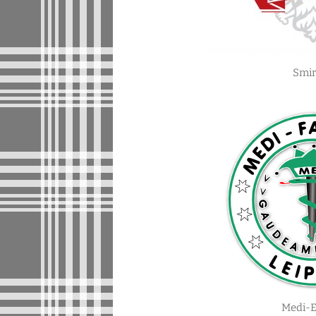
Smir
Medi-E