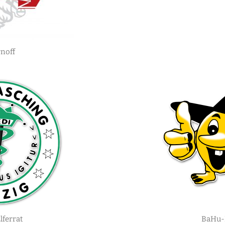
noff
lferrat
BaHu-E