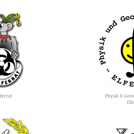
ferrat
Physik & Geo
Elf