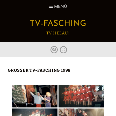
Zum
MENÜ
Inhalt
springen
TV-FASCHING
TV HELAU!
facebook
Instagram
GROSSER TV-FASCHING 1998