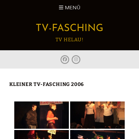
Zum
MENÜ
Inhalt
springen
TV-FASCHING
TV HELAU!
facebook
Instagram
KLEINER TV-FASCHING 2006