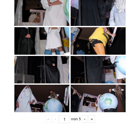
«
‹
von
5
›
»