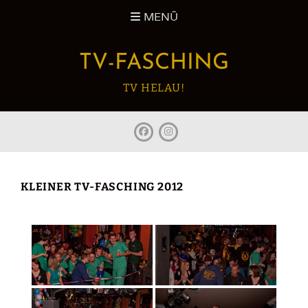
Zum
MENÜ
Inhalt
springen
TV-FASCHING
TV HELAU!
facebook
Instagram
KLEINER TV-FASCHING 2012