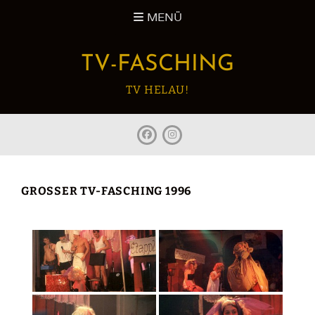
Zum
MENÜ
Inhalt
springen
TV-FASCHING
TV HELAU!
facebook
Instagram
GROSSER TV-FASCHING 1996