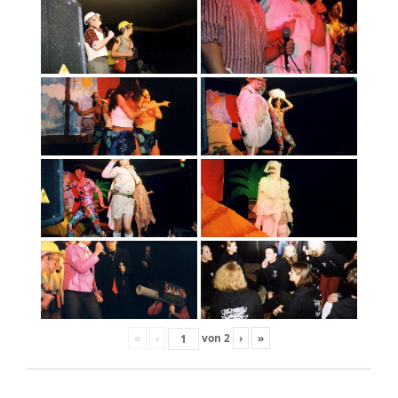
«
‹
von
2
›
»