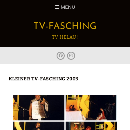
Zum
MENÜ
Inhalt
springen
TV-FASCHING
TV HELAU!
facebook
Instagram
KLEINER TV-FASCHING 2003