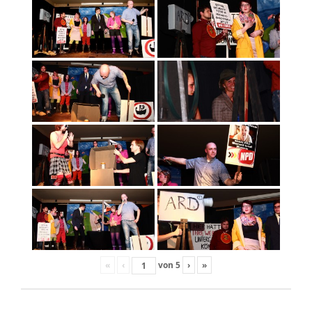
«
‹
von
5
›
»